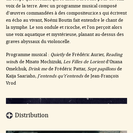
voix de la terre. Avec un programme musical composé
d’œuvres commandées à des compositeur.ice.s qui écrivent
en écho au vivant, Noémi Boutin fait entendre le chant de
la nymphe. Le son ondule et ricoche, et l’on perçoit alors
une voix aquatique et mystérieuse, planant au-dessus des
graves abyssaux du violoncelle.
Programme musical :
Quietly
de Frédéric Aurier,
Reading
wind
s de Misato Mochizuki,
Les Filles de Lorient
d’Oxana
Omelchuk,
Drink me
de Frédéric Pattar,
Sept papillons
de
Kaija Saariaho,
J’entends qu’t’entends
de Jean-François
Vrod
Distribution