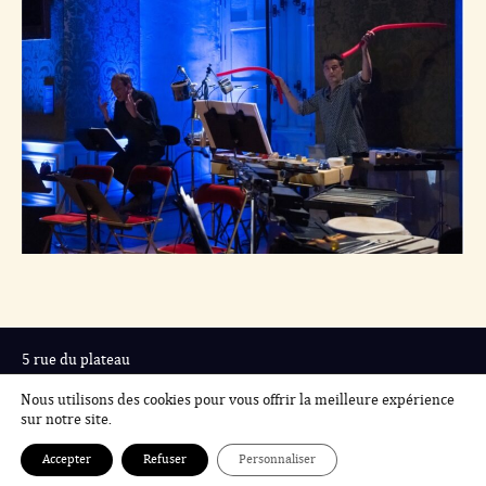
5 rue du plateau
75019 Paris
Nous utilisons des cookies pour vous offrir la meilleure expérience
01 42 41 28 22
sur notre site.
newsletter
Accepter
Refuser
Personnaliser
Mentions légales